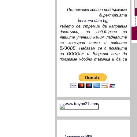
От няколко години поддържаме
директорията
konkursi.data.bg
,
където се стремим да направим
достъпни, по най-бързия за
нашите ученици начин, падналите
се конкурни теми в родните
ВУЗОВЕ. Надявам се с помощта
на GOOGLE и Blogspot вече да
ползваме удобно търачка и да са
възможни коментари към
падналите се теми. За
Donate me and my page
изминалото време много деца от
цялата страна преминаха през
файловете ни и доста от тях ни
писаха своите въпроси, на които
според компетентността си
отговорихме. Дано с нашия
ентусиазъм и вашите коментари
достигнем до истината за
училищната ни математика!
сем. Борджукови
Страници на ВУЗ в страната
Така наречените СИСТЕМИ
ПЛАНИМЕТРИЯ са популярни
Академия на МВР