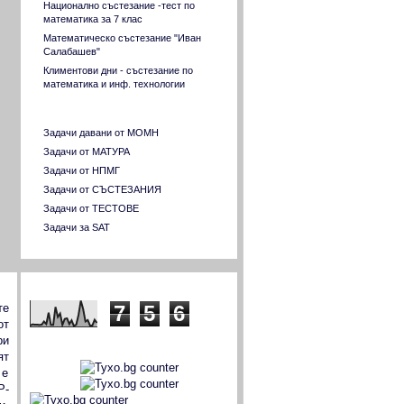
Национално състезание -тест по
математика за 7 клас
Математическо състезание "Иван
Салабашев"
Климентови дни - състезание по
математика и инф. технологии
Разнородни задачи
Задачи давани от МОМН
Задачи от МАТУРА
Задачи от НПМГ
Задачи от СЪСТЕЗАНИЯ
Задачи от ТЕСТОВЕ
Задачи за SAT
Показвания предишния месец
7
5
6
те
от
ри
TYXO.BG
ят
 е
P-