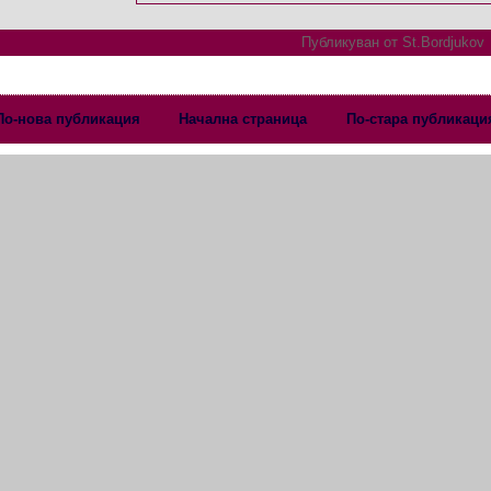
Публикуван от
St.Bordjukov
По-нова публикация
Начална страница
По-стара публикаци