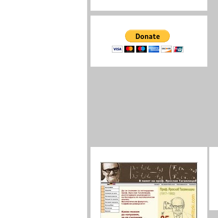
РИО-ПЛЕВЕН
РИО-ПЛОВДИВ
Donate me and my page
РИО-РАЗГРАД няма
РИО-РУСЕ
РИО-СЛИВЕН
РИО-СИЛИСТРА
РИО-СМОЛЯН
РИО-СОФИЯ-ГРАД
РИО-СОФИЯ-ОБЛАСТ
РИО-СТАРА ЗАГОРА
РИО-ТЪРГОВИЩЕ
РИО-ХАСКОВО
РИО-ШУМЕН
РИО-ЯМБОЛ
__ОБРАЗОВАНИЕ-БГ.COM__(линкове)
проф. Ярослав Тагамлицки
Страници на РИО според МОН