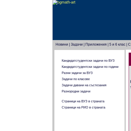
Новини
|
Задачи
|
Приложения
|
5 и 6 клас
|
С
Главно меню
Кандидатстудентски задачи по ВУЗ
Кандидатстудентски задачи по години
Разни задачи за ВУЗ
Задачи по класове
Задачи давани на състезания
Разнородни задачи
Страници на ВУЗ в страната
Страници на РИО в страната
За целите на нашата страница