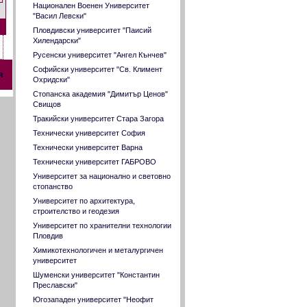
Национален Военен Университет
"Васил Левски"
Пловдивски университет "Паисий
Хилендарски"
Русенски университет "Ангел Кънчев"
Софийски университет "Св. Климент
я
Охридски"
Стопанска академия "Димитър Ценов"
Свищов
Тракийски университет Стара Загора
Технически университет София
Технически университет Варна
Технически университет ГАБРОВО
Университет за национално и световно
стопанство
Университет по архитектура,
строителство и геодезия
Университет по хранителни технологии
Пловдив
Химикотехнологичен и металургичен
университет
Шуменски университет "Константин
Преславски"
Югозападен университет "Неофит