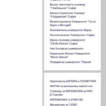
още от 80-те години на миналия
Висше транспортно училище
век. В болшинството случаи, с
"Т.Каблешков" София
тяхна помощ се постигат такива
Висше Строително Училище
практически доказателства, че
"Л.Каравелов" София
всякакви други обяснения са
Великотърновски Университет "Св.св.
напълно излишни. Такива неща
Кирил и Методий"
ще ви покажа тук.
Икономически университет Варна
Лесотехнически Университет София
Минно-геоложки университет
"СВ.Ив.Рилски" София
Нов български университет
Национален Военен Университет
"Васил Левски"
Пловдивски университет "Паисий
Хилендарски"
Русенски университет "Ангел Кънчев"
Софийски университет "Св. Климент
Връзки към сходни страници
Охридски"
Практическа АЛГЕБРА и ГЕОМЕТРИЯ
Стопанска академия "Димитър Ценов"
ФОРУМ за математика math10.com
Свищов
Страница за МАТЕМАТИКА на РИО
Тракийски университет Стара Загора
В.Търново
Технически университет София
МАТЕМАТИКА" в START.BG
Технически университет Варна
Математика за 7 КЛАС