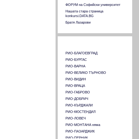
Технически университет ГАБРОВО
ФОРУМ на Софийски университет
Университет за национално и световно
Нашата стара страница
стопанство
konkursi.DATA.BG
Университет по архитектура,
Братя Лазарови
строителство и геодезия
Университет по хранителни технологии
Пловдив
Страници на РИО в страната
Химикотехнологичен и металургичен
университет
Шуменски университет "Константин
РИО-БЛАГОЕВГРАД
Преславски"
РИО-БУРГАС
Югозападен университет "Неофит
РИО-ВАРНА
Рилски"- Благоевград
РИО-ВЕЛИКО ТЪРНОВО
Университет "Професор д-р Асен
РИО-ВИДИН
Златаров" - Бургас
РИО-ВРАЦА
Аграрен университет - Пловдив
РИО-ГАБРОВО
РИО-ДОБРИЧ
РИО-КЪРДЖАЛИ
РИО-КЮСТЕНДИЛ
РИО-ЛОВЕЧ
РИО-МОНТАНА няма
РИО-ПАЗАРДЖИК
РИО-ПЕРНИК