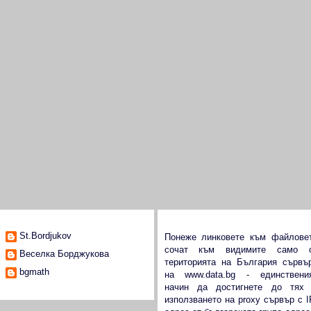
Всичко за мен
Виж data.bg от чужбина
St.Bordjukov
Понеже линковете към файлове
сочат към видимите само 
Веселка Борджукова
територията на България сървъ
bgmath
на
www.data.bg
- единствени
начин да достигнете до тях
използването на proxy сървър с I