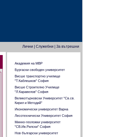
Лични
|
Служебни
|
За вътрешни
Задачи от прием във ВУЗ
Академия на МВР
Бургаски свободен университет
Висше транспортно училище
"Т.Каблешков" София
Висше Строително Училище
"Л.Каравелов" София
Великотърновски Университет "Св.св.
Кирил и Методий"
Икономически университет Варна
Лесотехнически Университет София
Минно-геоложки университет
"СВ.Ив.Рилски" София
Нов български университет