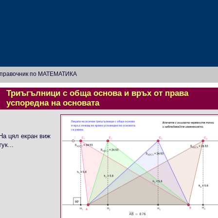
правочник по МАТЕМАТИКА
Триъгълници с обща основа и връх от права
успоредна на основата
На цял екран виж
тук...